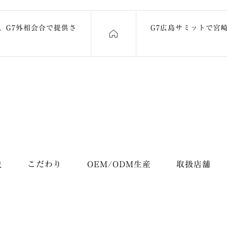
が、G7外相会合で提供さ
G7広島サミットで宮崎
史
こだわり
OEM/ODM生産
取扱店舗