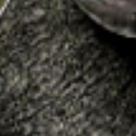
ジャパンキャビアが運営する
キャビアのおいしい食べ方と
キャビア・厳選食材の
事業者様向け仕入れ専門サイト
レシピを公開
詳しくはこちら
詳しくはこちら