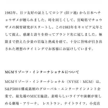
1983年、日ソ友好の証としてロシア (旧ソ連) から日本へチ
ョウザメが贈られました。時を同じくして、宮崎県でチョウ
ザメの飼育研究がスタートし、この1983年をキャビア元年と
して捉え、感謝と誇りを持ってブランド名に冠しました。極
限まで控えた少量の岩塩と熟成を経て、十分に旨味が引き出
された理想のタイミングでお客様にお届けしています。
MGMリゾーツ・インターナショナルについて
MGMリゾーツ・インターナショナル（NYSE：MGM）は、
S&P500®構成銘柄のグローバル・エンターテインメント企
業で、最先端のMICE施設、素晴らしいライブや演劇が楽し
める劇場・アリーナ、 レストラン、ナイトライフ、小売店