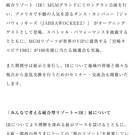
統合リゾート（IR）MGMグランドにてロングラン公演を行
い、アメリカで不動の人気を誇るダンス・カンパニー『ジャ
バウォッキーズ（JABBAWOCKEEZ）』 がオープニング
ゲストとして登場、スペシャル・パフォーマンスを披露する
とともに、MGMリゾーツが世界のVIPに提供する「宮崎キ
ャビア1983」が100名様に当たる抽選会も実施。
また期間中は展示と並行し、IRについて地域の皆様と様々な
視点から意見交換を行うためのセミナー・交流会も開催いた
します。
「みんなで考える統合型リゾート＝IR」展について
IRについてより理解を深める展示ブースを設けるとともに、
大阪・関西の皆さまにとっての “夢のリゾート”を提案してい