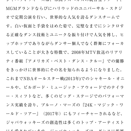
MGMグランドならびにハリウッドのユニバーサル・スタジ
オで定期公演を行い、世界的な人気を誇るダンスチームで
す。白い仮面と手袋をはめた姿で、完璧なまでにシンクロす
る正確なダンス技術とユニークな振り付けで人気を博し、ヒ
ップホップでありながらダンサー個人でなく群舞にフォーカ
スしていることが大きな特徴で、2008年MTV放送のリアリ
ティ番組『アメリカズ・ベスト・ダンス・クルー』での優勝
をきっかけに世界的にその名を知られるようになりました。
これまでNBAオールスター戦(2013年)でのシャキール・オニ
ールや、ビルボード・ミュージック・アウォードでのテイラ
ー・スィフトなど、多くのビッグ・ステージでのパフォーマ
ンス実績を誇り、ブルーノ・マーズの『24K・マジック・ワ
ールド・ツアー』（2017年）にもフィーチャーされるなど、
ジャバウォッキーズの創造性は多くのトップ・アーティスト