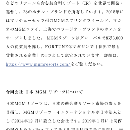
などのリテールも含む統合型リゾート（IR）を世界で開発・
運営し、28のホテル・ブランドを所有しています。2018年に
はマサチューセッツ州のMGMスプリングフィールド、マカ
オのMGMコタイ、上海でベラージオ・ブランドのホテルを
オープンしました。 MGMリゾーツはグローバルで8万3,000
人の従業員を擁し、FORTUNE®マガジンで「世界で最も
賞賛される企業」の1つとして認定されています。詳細は、
https://www.mgmresorts.com/
をご覧ください。
合同会社 日本 MGM リゾーツについて
日本MGMリゾーツは、日本の統合型リゾート市場の参入を
目指し、MGMリゾーツ・インターナショナルが日本法人と
して2014年12 月に設立した会社です。2019年１月には関西
の拠点となる大阪オフィスを大阪市北区中之島に開設し、両