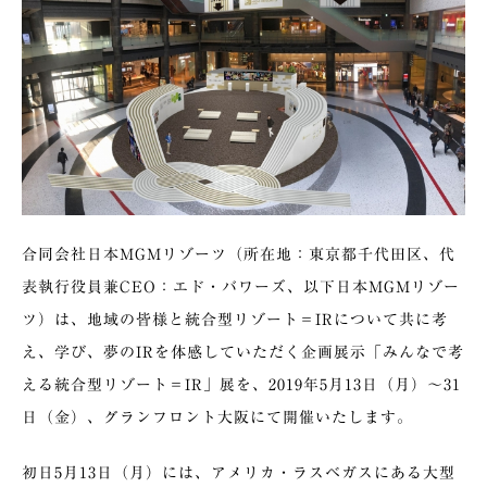
合同会社日本MGMリゾーツ（所在地：東京都千代田区、代
表執行役員兼CEO：エド・バワーズ、以下日本MGMリゾー
ツ）は、地域の皆様と統合型リゾート＝IRについて共に考
え、学び、夢のIRを体感していただく企画展示「みんなで考
える統合型リゾート＝IR」展を、2019年5月13日（月）～31
日（金）、グランフロント大阪にて開催いたします。
初日5月13日（月）には、アメリカ・ラスベガスにある大型