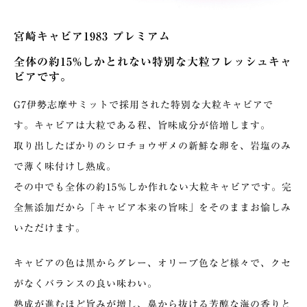
宮崎キャビア1983 プレミアム
全体の約15%しかとれない特別な大粒フレッシュキャ
ビアです。
G7伊勢志摩サミットで採用された特別な大粒キャビアで
す。キャビアは大粒である程、旨味成分が倍増します。
取り出したばかりのシロチョウザメの新鮮な卵を、岩塩のみ
で薄く味付けし熟成。
その中でも全体の約15％しか作れない大粒キャビアです。完
全無添加だから「キャビア本来の旨味」をそのままお愉しみ
いただけます。
キャビアの色は黒からグレー、オリーブ色など様々で、クセ
がなくバランスの良い味わい。
熟成が進むほど旨みが増し、鼻から抜ける芳醇な海の香りと