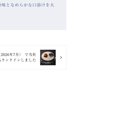
旨味となめらかな口溶けを大
2026年7月） で当社
品ランクインしました