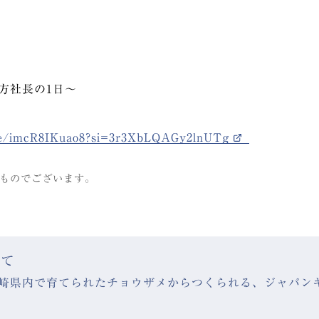
方社長の1日～
.be/imcR8IKuao8?si=3r3XbLQAGy2lnUTg
ものでございます。
いて
、宮崎県内で育てられたチョウザメからつくられる、ジャパン