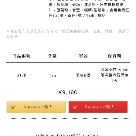
粉、蕎麥粉、砂糖、洋蔥粉、日向夏柑橘果
汁、菠菜粉、食鹽、糊精/膨脹劑、食用色素紅
色102號、黃色4號 / 奶油：鮮奶
※可能會在未預先告知的情況下變更商品的包裝、規格、外觀。 敬請預
先知悉。
商品編號
含量
容器
保質期
冷凍保存150天
G12B
12g
解凍後冷藏保存
玻璃容器
7天
¥9,180
Amazonで購入
Rakutenで購入