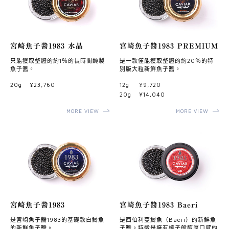
宮崎魚子醬1983 水晶
宮崎魚子醬1983 PREMIUM
只能獲取整體的約1％的長時間醃製
是一款僅能獲取整體的約20％的特
魚子醬。
別版大粒新鮮魚子醬。
20g
¥23,760
12g
¥9,720
20g
¥14,040
MORE VIEW
MORE VIEW
宮崎魚子醬1983
宮崎魚子醬1983 Baeri
是宮崎魚子醬1983的基礎款白鱘魚
是西伯利亞鱘魚（Baeri）的新鮮魚
的新鮮魚子醬。
子醬。特徵是擁有榛子般醇厚口感的