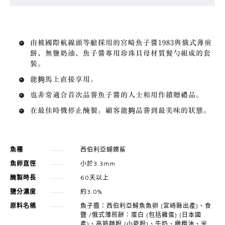
由被國際航線頭等艙採用的宮崎魚子醬1983與俄式薄煎
餅、無鹽奶油、魚子醬專用珍珠貝母材質餐勺組成的套
裝。
能夠馬上直接享用。
也非常適合首次品嘗魚子醬的人士和用作饋贈禮品。
在最佳時機停止醃製。顧客能夠品嘗到最美味的狀態。
魚種
西伯利亞蝴蝶鯊
魚卵直徑
小於3.3mm
醃製時長
60天以上
鹽分濃度
約3.0%
原料名稱
魚子醬：西伯利亞鱘魚魚卵 (宮崎縣出產)、食
鹽 /俄式薄煎餅：蛋白 (包括雞蛋) (日本國
產)、高筋麵粉 (小麥粉)、牛奶、橄欖油、米