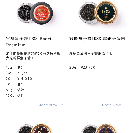
宮崎魚子醬1983 Baeri
宮崎魚子醬1983 摩納哥公國
Premium
是僅能獲取整體的約20％的特別版
摩納哥公國皇室御用魚子醬
大粒新鮮魚子醬。
10g
估計
20g
¥23,760
12g
¥9,720
20g
¥14,040
30g
估計
50g
估計
100g
估計
MORE VIEW
MORE VIEW