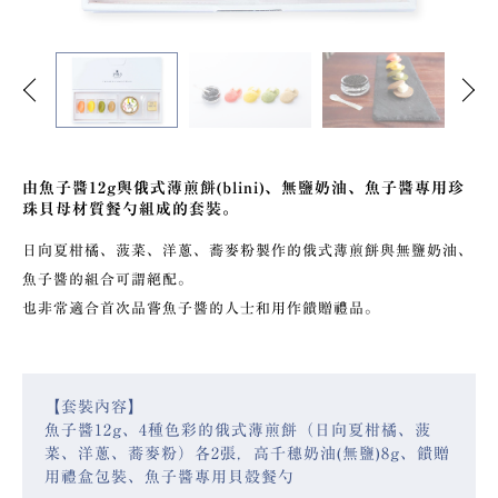
Previous
Next
由魚子醬12g與俄式薄煎餅(blini)、無鹽奶油、魚子醬專用珍
珠貝母材質餐勺組成的套裝。
日向夏柑橘、菠菜、洋蔥、蕎麥粉製作的俄式薄煎餅與無鹽奶油、
魚子醬的組合可謂絕配。
也非常適合首次品嘗魚子醬的人士和用作饋贈禮品。
【套裝內容】
魚子醬12g、4種色彩的俄式薄煎餅（日向夏柑橘、菠
菜、洋蔥、蕎麥粉）各2張，高千穗奶油(無鹽)8g、饋贈
用禮盒包裝、魚子醬專用貝殼餐勺