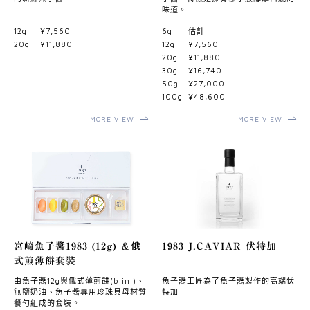
味道。
12g
¥7,560
6g
估計
20g
¥11,880
12g
¥7,560
20g
¥11,880
30g
¥16,740
50g
¥27,000
100g
¥48,600
MORE VIEW
MORE VIEW
宮崎魚子醬1983 (12g) ＆俄
1983 J.CAVIAR 伏特加
式煎薄餅套裝
由魚子醬12g與俄式薄煎餅(blini)、
魚子醬工匠為了魚子醬製作的高端伏
無鹽奶油、魚子醬專用珍珠貝母材質
特加
餐勺組成的套裝。