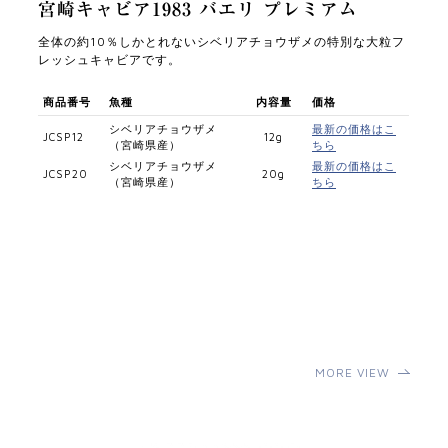
宮崎キャビア1983 バエリ プレミアム
全体の約10％しかとれないシベリアチョウザメの特別な大粒フ
レッシュキャビアです。
商品番号
魚種
内容量
価格
シベリアチョウザメ
最新の価格はこ
JCSP12
12g
（宮崎県産）
ちら
シベリアチョウザメ
最新の価格はこ
JCSP20
20g
（宮崎県産）
ちら
MORE VIEW