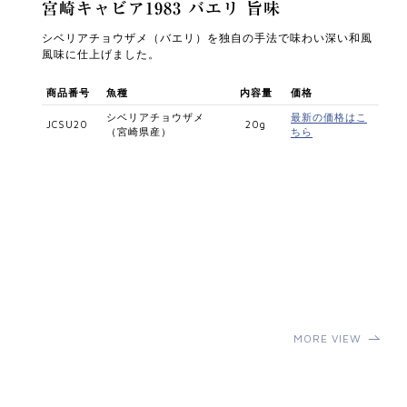
宮崎キャビア1983 バエリ 旨味
シベリアチョウザメ（バエリ）を独⾃の⼿法で味わい深い和⾵
⾵味に仕上げました。
商品番号
魚種
内容量
価格
シベリアチョウザメ
最新の価格はこ
JCSU20
20g
（宮崎県産）
ちら
MORE VIEW