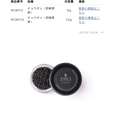
商品番号
魚種
内容量
価格
チョウザメ（宮崎県
最新の価格はこ
MCWP12
12g
産）
ちら
チョウザメ（宮崎県
最新の価格はこ
MCWP20
20g
産）
ちら
MORE VIEW