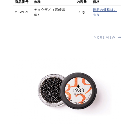
商品番号
魚種
内容量
価格
チョウザメ（宮崎県
最新の価格はこ
MCWC20
20g
産）
ちら
MORE VIEW