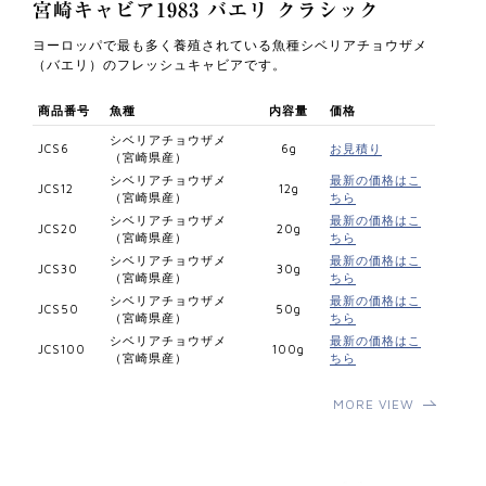
宮崎キャビア1983 バエリ クラシック
ヨーロッパで最も多く養殖されている魚種シベリアチョウザメ
（バエリ）のフレッシュキャビアです。
商品番号
魚種
内容量
価格
シベリアチョウザメ
JCS6
6g
お見積り
（宮崎県産）
シベリアチョウザメ
最新の価格はこ
JCS12
12g
（宮崎県産）
ちら
シベリアチョウザメ
最新の価格はこ
JCS20
20g
（宮崎県産）
ちら
シベリアチョウザメ
最新の価格はこ
JCS30
30g
（宮崎県産）
ちら
シベリアチョウザメ
最新の価格はこ
JCS50
50g
（宮崎県産）
ちら
シベリアチョウザメ
最新の価格はこ
JCS100
100g
（宮崎県産）
ちら
MORE VIEW