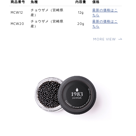
商品番号
魚種
内容量
価格
チョウザメ（宮崎県
最新の価格はこ
MCW12
12g
産）
ちら
チョウザメ（宮崎県
最新の価格はこ
MCW20
20g
産）
ちら
MORE VIEW