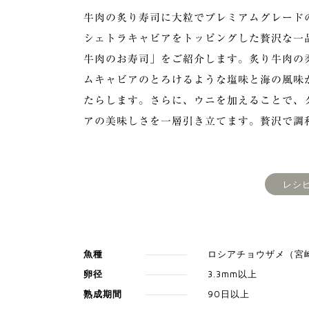
牛肉の炙り寿司に大粒でプレミアムグレード
シェトラキャビアをトッピングした贅沢な一
牛肉のお寿司」をご紹介します。炙り牛肉の
ムキャビアのとろけるような塩味と海の風味
たらします。さらに、ウニを加えることで、
アの美味しさを一層引き立てます。贅沢で調
レシ
魚種
ロシアチョウザメ（宮
卵径
3.3mm以上
熟成期間
90日以上