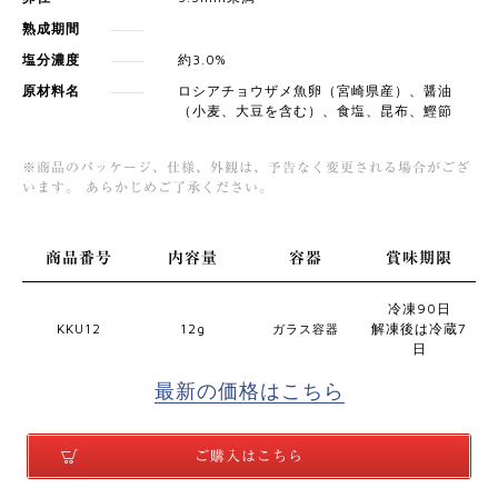
熟成期間
塩分濃度
約3.0%
原材料名
ロシアチョウザメ⿂卵（宮崎県産）、醤油
（⼩⻨、⼤⾖を含む）、食塩、昆布、鰹節
※商品のパッケージ、仕様、外観は、予告なく変更される場合がござ
います。 あらかじめご了承ください。
商品番号
内容量
容器
賞味期限
冷凍90日
KKU12
12g
解凍後は冷蔵7
ガラス容器
日
最新の価格はこちら
ご購入はこちら