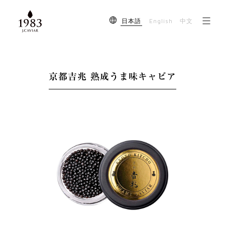
English
日本語
中文
京都吉兆 熟成うま味キャビア