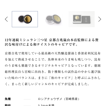
Previous
Next
12年連続ミシュラン三つ星 京都吉兆嵐⼭本店監修による贅
沢な味付けによる和テイストのキャビアです。
京都吉兆で使⽤している最⾼級の天然醸造醤油と⾹深産利尻昆布
を加えて熟成させることで、⿂卵本来のうま味も残しつつ、昆布
のうま味も堪能できるオリジナルキャビアとなっています。徳岡
総料理⻑⾃ら宮崎に出向き、数⼗種類もの試作品の中から選び抜
いた味のバランスは、まさに「和のキャビア」と呼ぶにふさわし
く、まったく新しいジャンルのキャビアが完成しました。
魚種
ロシアチョウザメ（宮崎県産）
卵径
3.3mm未満