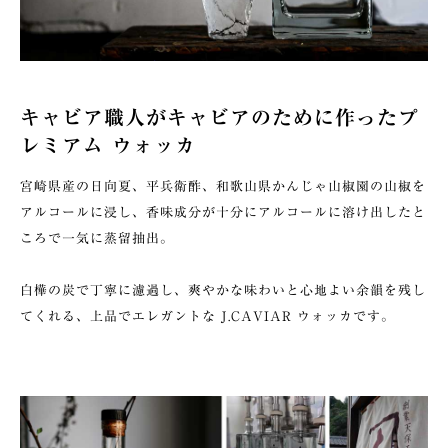
キャビア職人がキャビアのために作ったプ
レミアム ウォッカ
宮崎県産の日向夏、平兵衛酢、和歌山県かんじゃ山椒園の山椒を
アルコールに浸し、香味成分が十分にアルコールに溶け出したと
ころで一気に蒸留抽出。
白樺の炭で丁寧に濾過し、爽やかな味わいと心地よい余韻を残し
てくれる、上品でエレガントな J.CAVIAR ウォッカです。