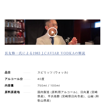
長友修一氏による1983 J.CAVIAR VODKAの解説
品目
スピリッツ (ウォッカ)
アルコール分
40度
内容量
750ml / 100ml
原料原産地
国内製造 (原料用アルコール)、日向夏 (宮崎
県産)、平兵衛酢 (宮崎県日向市産)、山椒 (和
歌山県産)