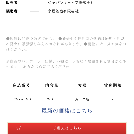
販売者
ジャパンキャビア株式会社
製造者
京屋酒造有限会社
●飲酒は20歳を過ぎてから。 ●妊娠中や授乳期の飲酒は胎児・乳児
の発育に悪影響を与えるおそれがあります。●開栓には十分お気をつ
けください。
※商品のパッケージ、仕様、外観は、予告なく変更される場合がござ
います。 あらかじめご了承ください。
商品番号
内容量
容器
賞味期限
JCVKA750
750ml
–
ガラス瓶
最新の価格はこちら
ご購入はこちら